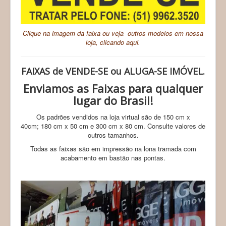
t
i
n
g
Clique na imagem da faixa ou veja outros modelos em nossa
:
loja, clicando aqui.
5
FAIXAS de VENDE-SE ou ALUGA-SE IMÓVEL.
/
Enviamos as Faixas para qualquer
5
lugar do Brasil!
Os padrões vendidos na loja virtual são de 150 cm x
40cm; 180 cm x 50 cm e 300 cm x 80 cm. Consulte valores de
outros tamanhos.
Todas as faixas são em impressão na lona tramada com
acabamento em bastão nas pontas.