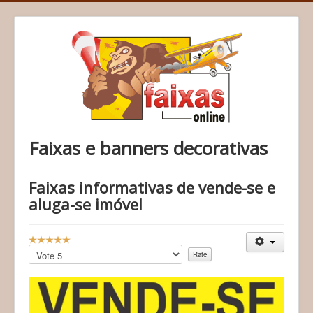
Faixas e banners decorativas
Faixas informativas de vende-se e
aluga-se imóvel
U
s
Please
e
Rate
r
R
a