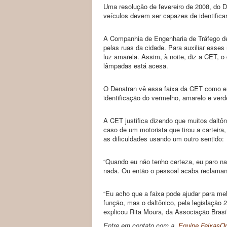
Uma resolução de fevereiro de 2008, do D
veículos devem ser capazes de identifica
A Companhia de Engenharia de Tráfego de
pelas ruas da cidade. Para auxiliar esses 
luz amarela. Assim, à noite, diz a CET, o 
lâmpadas está acesa.
O Denatran vê essa faixa da CET como exp
identificação do vermelho, amarelo e ver
A CET justifica dizendo que muitos daltôn
caso de um motorista que tirou a carteira
as dificuldades usando um outro sentido:
“Quando eu não tenho certeza, eu paro na
nada. Ou então o pessoal acaba reclamand
“Eu acho que a faixa pode ajudar para mel
função, mas o daltônico, pela legislação 2
explicou Rita Moura, da Associação Brasil
Entre em contato com a
Equipe FaixasOn