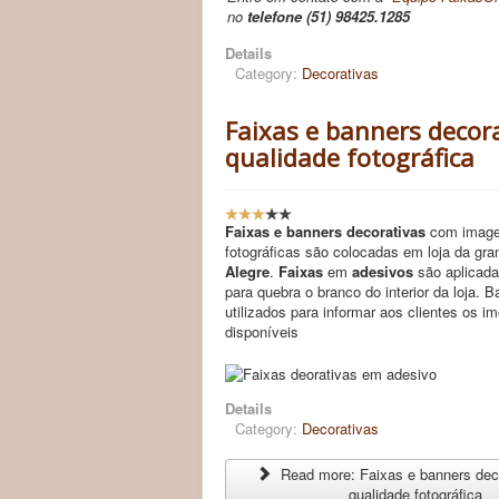
no
telefone (51) 98425.1285
Details
Category:
Decorativas
Faixas e banners decor
qualidade fotográfica
U
s
Faixas e banners decorativas
com imag
e
fotográficas são colocadas em loja da gr
r
Alegre
.
Faixas
em
adesivos
são aplicad
R
para quebra o branco do interior da loja. 
a
utilizados para informar aos clientes os i
t
disponíveis
i
n
g
Details
:
Category:
Decorativas
3
Read more: Faixas e banners dec
/
qualidade fotográfica