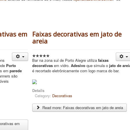
ativas em
Faixas decorativas em jato de
areia
ens
Bar na zona sul de Porto Alegre utiliza
faixas
ande
Porto
decorativas
em vidro.
Adesivo
que simula o
jato de arei
as em
parede
é recortado eletrônicamente com logo marca do bar.
Banners são
móveis
Details
Category:
Decorativas
Read more: Faixas decorativas em jato de areia
orativas em