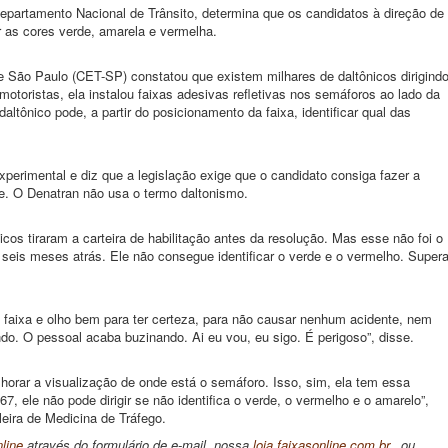
epartamento Nacional de Trânsito, determina que os candidatos à direção de
r as cores verde, amarela e vermelha.
 São Paulo (CET-SP) constatou que existem milhares de daltônicos dirigind
motoristas, ela instalou faixas adesivas refletivas nos semáforos ao lado da
daltônico pode, a partir do posicionamento da faixa, identificar qual das
erimental e diz que a legislação exige que o candidato consiga fazer a
de. O Denatran não usa o termo daltonismo.
icos tiraram a carteira de habilitação antes da resolução. Mas esse não foi o
, seis meses atrás. Ele não consegue identificar o verde e o vermelho. Super
 faixa e olho bem para ter certeza, para não causar nenhum acidente, nem
o. O pessoal acaba buzinando. Ai eu vou, eu sigo. É perigoso”, disse.
horar a visualização de onde está o semáforo. Isso, sim, ela tem essa
67, ele não pode dirigir se não identifica o verde, o vermelho e o amarelo”,
eira de Medicina de Tráfego.
line
através do formulário de e-mail, nossa
loja.faixasonline.com.br
. ou